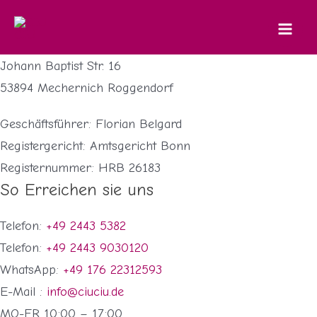
CiuCiu Bonbonwerk GmbH
Ir
al
Mai
Firmensitz
contenido
Johann Baptist Str. 16
Men
53894 Mechernich Roggendorf
Geschäftsführer: Florian Belgard
Registergericht: Amtsgericht Bonn
Registernummer: HRB 26183
So Erreichen sie uns
Telefon:
+49 2443 5382
Telefon:
+49 2443 9030120
WhatsApp:
+49 176 22312593
E-Mail :
info@ciuciu.de
MO-FR 10:00 – 17:00